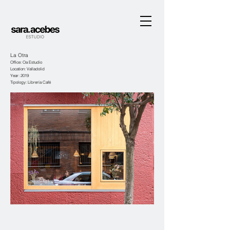
La Otra
Office: Oa Estudio
Location: Valladolid
Year: 2019
Tipology: Librería Café